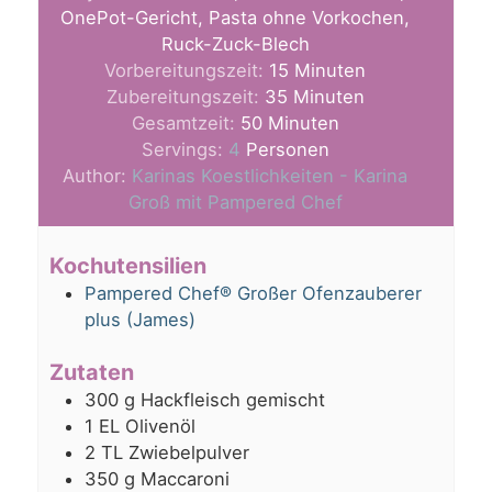
OnePot-Gericht, Pasta ohne Vorkochen,
Ruck-Zuck-Blech
Minuten
Vorbereitungszeit:
15
Minuten
Minuten
Zubereitungszeit:
35
Minuten
Minuten
Gesamtzeit:
50
Minuten
Servings:
4
Personen
Author:
Karinas Koestlichkeiten - Karina
Groß mit Pampered Chef
Kochutensilien
Pampered Chef® Großer Ofenzauberer
plus (James)
Zutaten
300
g
Hackfleisch gemischt
1
EL
Olivenöl
2
TL
Zwiebelpulver
350
g
Maccaroni