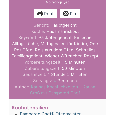
No ratings yet
Print
Pin
Gericht:
Hauptgericht
Küche:
Hausmannskost
Keyword:
Backofengericht, Einfache
Alltagsküche, Mittagessen für Kinder, One
Pot Ofen, Reis aus dem Ofen, Schnelles
Familiengericht, Wiener Würstchen Rezept
Minuten
Vorbereitungszeit:
15
Minuten
Minuten
Zubereitungszeit:
50
Minuten
Stunde
Minuten
Gesamtzeit:
1
Stunde
5
Minuten
Servings:
4
Personen
Author:
Karinas Koestlichkeiten - Karina
Groß mit Pampered Chef
Kochutensilien
Pampered Chef® Ofenmeister