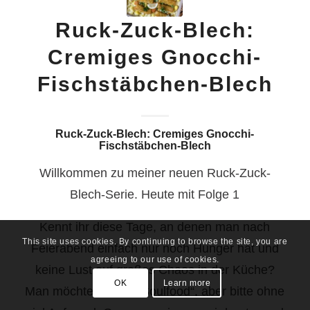
Ruck-Zuck-Blech:
Cremiges Gnocchi-
Fischstäbchen-Blech
Ruck-Zuck-Blech: Cremiges Gnocchi-
Fischstäbchen-Blech
Willkommen zu meiner neuen Ruck-Zuck-
Blech-Serie. Heute mit Folge 1
Kennt ihr diese Tage, an denen man nach
This site uses cookies. By continuing to browse the site, you are
Feierabend einfach nur noch Hunger hat und
agreeing to our use of cookies.
keine Lust auf großes Chaos in der Küche?
OK
Learn more
Man möchte echtes „Soulfood“, aber bitte ohne