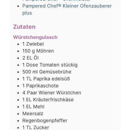
Pampered Chef® Kleiner Ofenzauberer
plus
Zutaten
Würstchengulasch
1
Zwiebel
150
g
Möhren
2
EL
Öl
1
Dose
Tomaten stückig
500
ml
Gemüsebrühe
1
TL
Paprika edelsüß
1
Paprikaschote
4
Paar
Wiener Würstchen
1
EL
Kräuterfrischkäse
1
EL
Mehl
Meersalz
Regenbogenpfeffer
1
TL
Zucker