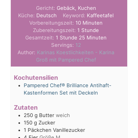
Gericht:
Gebäck, Kuchen
Küche:
Deutsch
Keyword:
Kaffeetafel
Minuten
Vorbereitungszeit:
10
Minuten
Stunde
Zubereitungszeit:
1
Stunde
Stunde
Minuten
Gesamtzeit:
1
Stunde
25
Minuten
Servings:
12
Author:
Karinas Koestlichkeiten - Karina
Groß mit Pampered Chef
Kochutensilien
Pampered Chef® Brilliance Antihaft-
Kastenformen Set mit Deckeln
Zutaten
250
g
Butter
weich
150
g
Zucker
1
Päckchen
Vanillezucker
4
Eier
Größe M