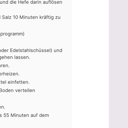
nd die Hefe darin auflösen
Salz 10 Minuten kräftig zu
gprogramm)
oder Edelstahlschüssel) und
gehen lassen.
ren.
orheizen.
el einfetten.
Boden verteilen
en.
is 55 Minuten auf dem