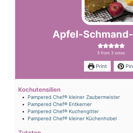
Apfel-Schmand
5
from
3
votes
Print
Pin
Kochutensilien
Pampered Chef® kleiner Zaubermeister
Pampered Chef® Entkerner
Pampered Chef® Kuchengitter
Pampered Chef® kleiner Küchenhobel
Zutaten