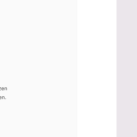
zen
en.