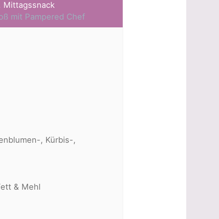
, Mittagssnack
Groß mit Pampered Chef
enblumen-, Kürbis-,
Fett & Mehl