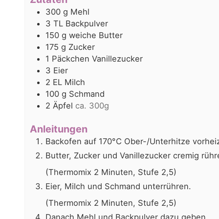
300
g
Mehl
3
TL
Backpulver
150
g
weiche Butter
175
g
Zucker
1
Päckchen
Vanillezucker
3
Eier
2
EL
Milch
100
g
Schmand
2
Äpfel
ca. 300g
Anleitungen
Backofen auf 170°C Ober-/Unterhitze vorhei
Butter, Zucker und Vanillezucker cremig rühr
(Thermomix 2 Minuten, Stufe 2,5)
Eier, Milch und Schmand unterrühren.
(Thermomix 2 Minuten, Stufe 2,5)
Danach Mehl und Backpulver dazu geben.