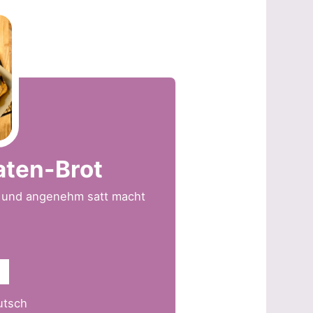
aten-Brot
st und angenehm satt macht
utsch