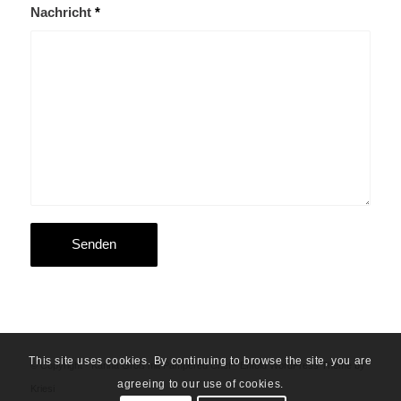
Nachricht
*
This site uses cookies. By continuing to browse the site, you are
© Copyright - Karina Groß mit Pampered Chef -
Enfold WordPress Theme by
agreeing to our use of cookies.
Kriesi