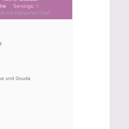
che
Servings:
6
Groß mit Pampered Chef
t
äse und Gouda