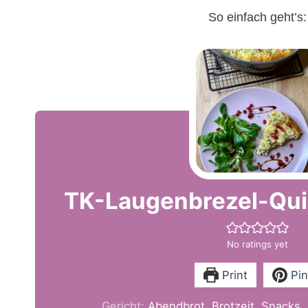
So einfach geht’s:
TK-Laugenbrezel-Qui
No ratings yet
Print
Pin
Gericht:
Abendbrot, Brotzeit, Snacks