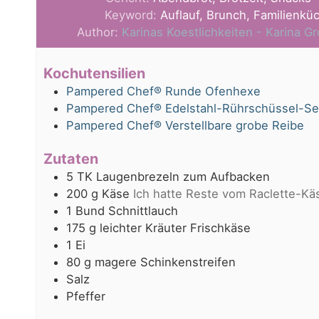
Keyword:
Auflauf, Brunch, Familienkü
Author:
Karinas Koestlichkeiten - Karina 
Kochutensilien
Pampered Chef® Runde Ofenhexe
Pampered Chef® Edelstahl-Rührschüssel-Se
Pampered Chef® Verstellbare grobe Reibe
Zutaten
5
TK Laugenbrezeln zum Aufbacken
200
g
Käse
Ich hatte Reste vom Raclette-K
1
Bund Schnittlauch
175
g
leichter Kräuter Frischkäse
1
Ei
80
g
magere Schinkenstreifen
Salz
Pfeffer