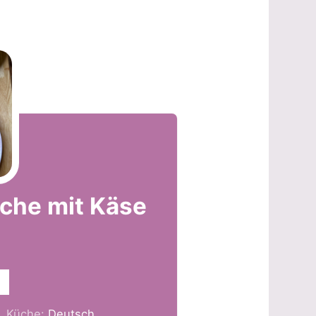
che mit Käse
Küche:
Deutsch