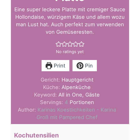
Eine super leckere Platte mit cremiger Sauce
Hollondaise, würzigem Käse und allem wozu
man Lust hat. Auch perfekt zum verwenden
von Gemüseresten.
No ratings yet
Print
Pin
Gericht:
Hauptgericht
Küche:
Alpenküche
Keyword:
All in One, Gäste
Servings:
4
Portionen
Author:
Karinas Koestlichkeiten - Karina
Groß mit Pampered Chef
Kochutensilien