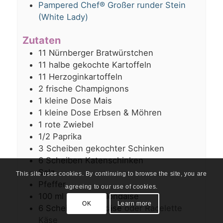
Pampered Chef® Großer runder Stein
(White Lady)
Zutaten
11
Nürnberger Bratwürstchen
11
halbe
gekochte Kartoffeln
11
Herzoginkartoffeln
2
frische Champignons
1
kleine Dose
Mais
1
kleine Dose
Erbsen & Möhren
1
rote Zwiebel
1/2
Paprika
3
Scheiben
gekochter Schinken
6
Scheiben
Katenschinken
Salz
This site uses cookies. By continuing to browse the site, you are
Pfeffer
agreeing to our use of cookies.
100
ml
Sauce Hollondaise
OK
Learn more
6
Scheiben
Bergkäse
oder Racelette
Käse