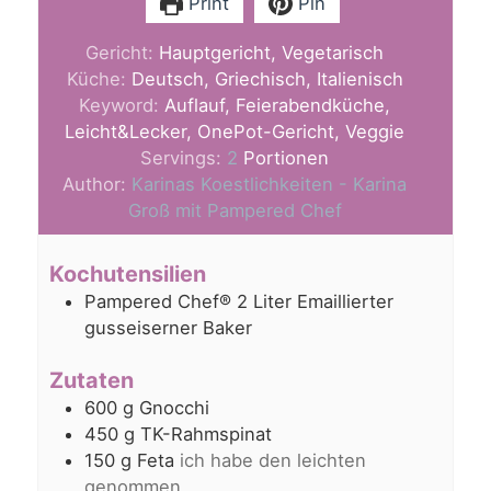
Print
Pin
Gericht:
Hauptgericht, Vegetarisch
Küche:
Deutsch, Griechisch, Italienisch
Keyword:
Auflauf, Feierabendküche,
Leicht&Lecker, OnePot-Gericht, Veggie
Servings:
2
Portionen
Author:
Karinas Koestlichkeiten - Karina
Groß mit Pampered Chef
Kochutensilien
Pampered Chef® 2 Liter Emaillierter
gusseiserner Baker
Zutaten
600
g
Gnocchi
450
g
TK-Rahmspinat
150
g
Feta
ich habe den leichten
genommen