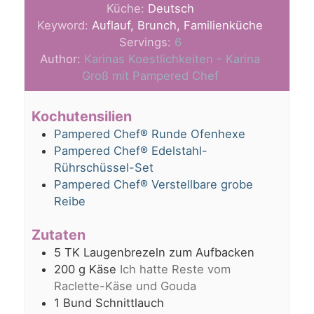
Küche:
Deutsch
Keyword:
Auflauf, Brunch, Familienküche
Servings:
6
Author:
Karinas Koestlichkeiten - Karina
Groß mit Pampered Chef
Kochutensilien
Pampered Chef® Runde Ofenhexe
Pampered Chef® Edelstahl-
Rührschüssel-Set
Pampered Chef® Verstellbare grobe
Reibe
Zutaten
5
TK Laugenbrezeln zum Aufbacken
200
g
Käse
Ich hatte Reste vom
Raclette-Käse und Gouda
1
Bund Schnittlauch