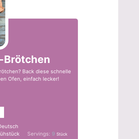
-Brötchen
Brötchen? Back diese schnelle
en Ofen, einfach lecker!
Deutsch
rühstück
Servings:
9
Stück