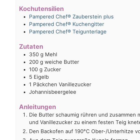
Kochutensilien
Pampered Chef® Zauberstein plus
Pampered Chef® Kuchengitter
Pampered Chef® Teigunterlage
Zutaten
350
g
Mehl
200
g
weiche Butter
100
g
Zucker
5
Eigelb
1
Päckchen
Vanillezucker
Johannisbeergelee
Anleitungen
Die Butter schaumig rühren und zusammen m
und Vanillezucker zu einem festen Teig knet
Den Backofen auf 190°C Ober-/Unterhitze vo