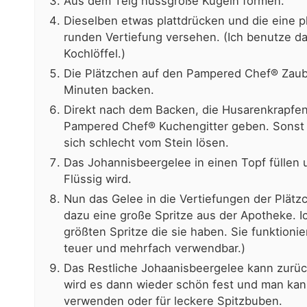
Aus dem Teig nussgroße Kugeln formen.
Dieselben etwas plattdrücken und die eine pl
runden Vertiefung versehen. (Ich benutze da
Kochlöffel.)
Die Plätzchen auf den Pampered Chef® Zaube
Minuten backen.
Direkt nach dem Backen, die Husarenkrapfe
Pampered Chef® Kuchengitter geben. Sonst 
sich schlecht vom Stein lösen.
Das Johannisbeergelee in einen Topf füllen
Flüssig wird.
Nun das Gelee in die Vertiefungen der Plätzc
dazu eine große Spritze aus der Apotheke. I
größten Spritze die sie haben. Sie funktionier
teuer und mehrfach verwendbar.)
Das Restliche Johaanisbeergelee kann zurück
wird es dann wieder schön fest und man kan
verwenden oder für leckere Spitzbuben.