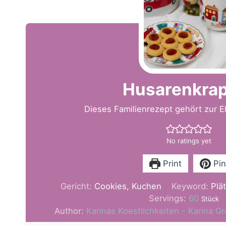
Husarenkra
Dieses Familienrezept gehört zur El
No ratings yet
Print
Pin
Gericht:
Cookies, Kuchen
Keyword:
Plä
Servings:
60
Stück
Author:
Karinas Koestlichkeiten - Karina 