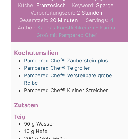
Küche:
Französisch
Keyword:
Spargel
Stunden
Vorbereitungszeit:
2
Stunden
Minuten
Gesamtzeit:
20
Minuten
Servings:
4
Author:
Karinas Koestlichkeiten - Karina
Groß mit Pampered Chef
Kochutensilien
Pampered Chef® Zauberstein plus
Pampered Chef® Teigroller
Pampered Chef® Verstellbare grobe
Reibe
Pampered Chef® Kleiner Streicher
Zutaten
Teig
90
g
Wasser
10
g
Hefe
200
g
Mehl 550er