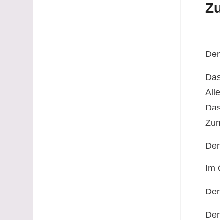
Zu
Den
Das
All
Das
Zum
Den
Im 
Den
Den