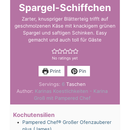
Spargel-Schiffchen
Zarter, knuspriger Blätterteig trifft auf
geschmolzenen Käse mit knackigem grünen
Spargel und saftigen Schinken. Easy
gemacht und auch toll für Gäste
No ratings yet
Print
Pin
Servings:
6
Taschen
Author:
Karinas Koestlichkeiten - Karina
Groß mit Pampered Chef
Kochutensilien
Pampered Chef® Großer Ofenzauberer
plus (James)