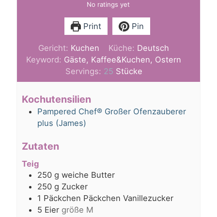
No ratings yet
Print
Pin
Gericht:
Kuchen
Küche:
Deutsch
Keyword:
Gäste, Kaffee&Kuchen, Ostern
Servings:
25
Stücke
Kochutensilien
Pampered Chef® Großer Ofenzauberer
plus (James)
Zutaten
Teig
250
g
weiche Butter
250
g
Zucker
1
Päckchen
Päckchen Vanillezucker
5
Eier
größe M