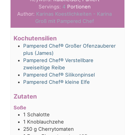
Servings:
4
Portionen
Author:
Karinas Koestlichkeiten - Karina
Groß mit Pampered Chef
Kochutensilien
Pampered Chef® Großer Ofenzauberer
plus (James)
Pampered Chef® Verstellbare
zweiseitige Reibe
Pampered Chef® Silikonpinsel
Pampered Chef® kleine Elfe
Zutaten
Soße
1
Schalotte
1
Knoblauchzehe
250
g
Cherrytomaten