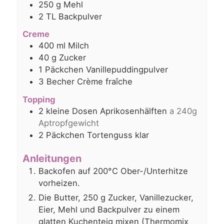
250
g
Mehl
2
TL
Backpulver
Creme
400
ml
Milch
40
g
Zucker
1
Päckchen Vanillepuddingpulver
3
Becher Crème fraîche
Topping
2
kleine Dosen Aprikosenhälften
a 240g
Aptropfgewicht
2
Päckchen Tortenguss klar
Anleitungen
Backofen auf 200°C Ober-/Unterhitze
vorheizen.
Die Butter, 250 g Zucker, Vanillezucker,
Eier, Mehl und Backpulver zu einem
glatten Kuchenteig mixen (Thermomix