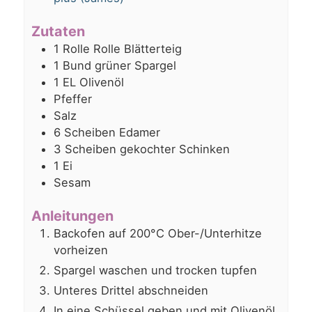
Zutaten
1
Rolle
Rolle Blätterteig
1
Bund
grüner Spargel
1
EL
Olivenöl
Pfeffer
Salz
6
Scheiben
Edamer
3
Scheiben
gekochter Schinken
1
Ei
Sesam
Anleitungen
Backofen auf 200°C Ober-/Unterhitze
vorheizen
Spargel waschen und trocken tupfen
Unteres Drittel abschneiden
In eine Schüssel geben und mit Olivenöl,