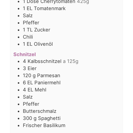
1
Dose Cherrytomaten
425g
1
EL
Tomatenmark
Salz
Pfeffer
1
TL
Zucker
Chili
1
EL
Olivenöl
Schnitzel
4
Kalbsschnitzel
a 125g
3
Eier
120
g
Parmesan
6
EL
Paniermehl
4
EL
Mehl
Salz
Pfeffer
Butterschmalz
300
g
Spaghetti
Frischer Basilikum