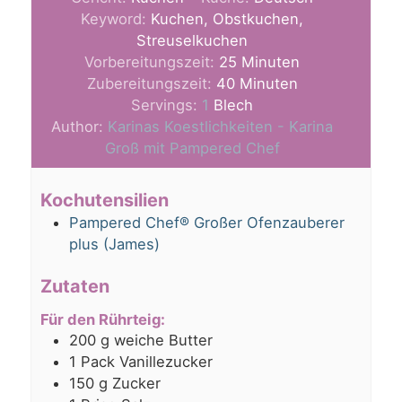
Keyword:
Kuchen, Obstkuchen,
Streuselkuchen
Minuten
Vorbereitungszeit:
25
Minuten
Minuten
Zubereitungszeit:
40
Minuten
Servings:
1
Blech
Author:
Karinas Koestlichkeiten - Karina
Groß mit Pampered Chef
Kochutensilien
Pampered Chef® Großer Ofenzauberer
plus (James)
Zutaten
Für den Rührteig:
200
g
weiche Butter
1
Pack Vanillezucker
150
g
Zucker