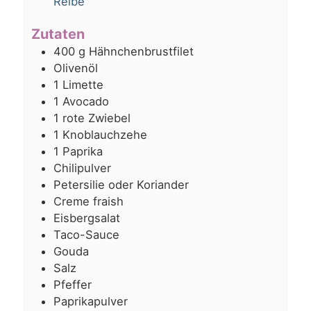
Reibe
Zutaten
400
g
Hähnchenbrustfilet
Olivenöl
1
Limette
1
Avocado
1
rote Zwiebel
1
Knoblauchzehe
1
Paprika
Chilipulver
Petersilie oder Koriander
Creme fraish
Eisbergsalat
Taco-Sauce
Gouda
Salz
Pfeffer
Paprikapulver