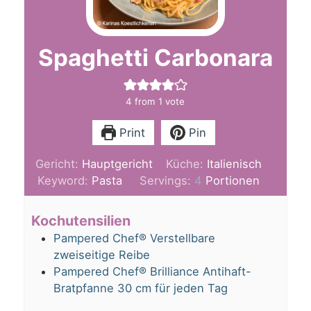
Spaghetti Carbonara
4
from 1 vote
Print
Pin
Gericht:
Hauptgericht
Küche:
Italienisch
Keyword:
Pasta
Servings:
4
Portionen
Kochutensilien
Pampered Chef® Verstellbare
zweiseitige Reibe
Pampered Chef® Brilliance Antihaft-
Bratpfanne 30 cm für jeden Tag