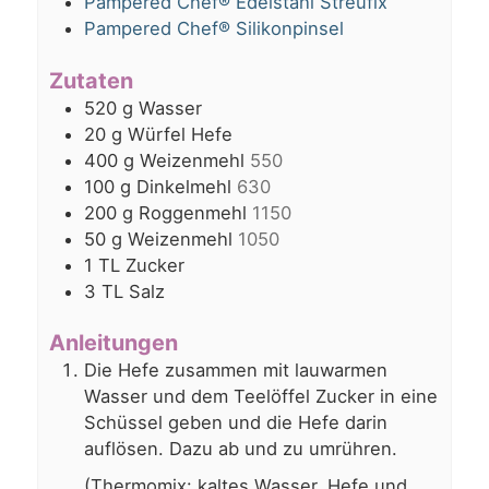
Pampered Chef® Edelstahl Streufix
Pampered Chef® Silikonpinsel
Zutaten
520
g
Wasser
20
g
Würfel Hefe
400
g
Weizenmehl
550
100
g
Dinkelmehl
630
200
g
Roggenmehl
1150
50
g
Weizenmehl
1050
1
TL
Zucker
3
TL
Salz
Anleitungen
Die Hefe zusammen mit lauwarmen
Wasser und dem Teelöffel Zucker in eine
Schüssel geben und die Hefe darin
auflösen. Dazu ab und zu umrühren.
(Thermomix: kaltes Wasser, Hefe und