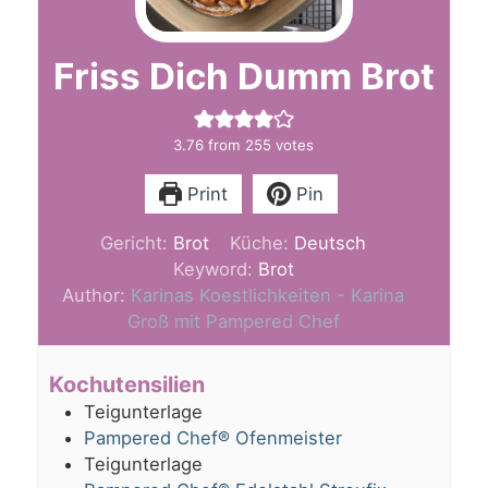
Friss Dich Dumm Brot
3.76
from
255
votes
Print
Pin
Gericht:
Brot
Küche:
Deutsch
Keyword:
Brot
Author:
Karinas Koestlichkeiten - Karina
Groß mit Pampered Chef
Kochutensilien
Teigunterlage
Pampered Chef® Ofenmeister
Teigunterlage