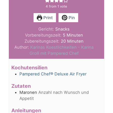
4
from 1 vote
Print
Pin
Gericht:
Snacks
Minuten
Vorbereitungszeit:
5
Minuten
Minuten
Zubereitungszeit:
20
Minuten
Author:
Karinas Koestlichkeiten - Karina
Groß mit Pampered Chef
Kochutensilien
Pampered Chef® Deluxe Air Fryer
Zutaten
Maronen
Anzahl nach Wunsch und
Appetit
Anleitungen