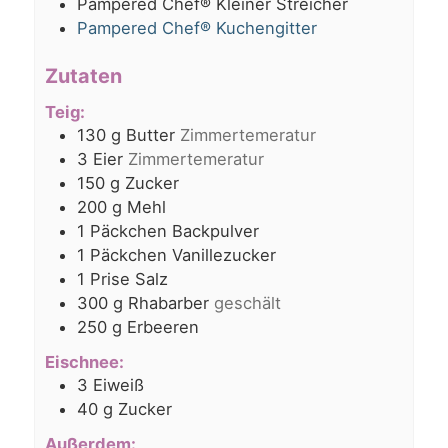
Pampered Chef® Kleiner Streicher
Pampered Chef® Kuchengitter
Zutaten
Teig:
130
g
Butter
Zimmertemeratur
3
Eier
Zimmertemeratur
150
g
Zucker
200
g
Mehl
1
Päckchen Backpulver
1
Päckchen Vanillezucker
1
Prise Salz
300
g
Rhabarber
geschält
250
g
Erbeeren
Eischnee:
3
Eiweiß
40
g
Zucker
Außerdem: