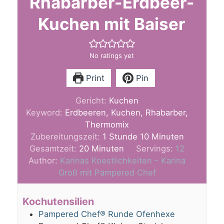
Rhabarber-Erdbeer-
Kuchen mit Baiser
No ratings yet
Print
Pin
Gericht:
Kuchen
Keyword:
Erdbeeren, Kuchen, Rhabarber,
Thermomix
Stunde
Minuten
Zubereitungszeit:
1
Stunde
10
Minuten
Minuten
Gesamtzeit:
20
Minuten
Servings:
12
Author:
Karinas Koestlichkeiten - Karina
Groß mit Pampered Chef
Kochutensilien
Pampered Chef® Runde Ofenhexe