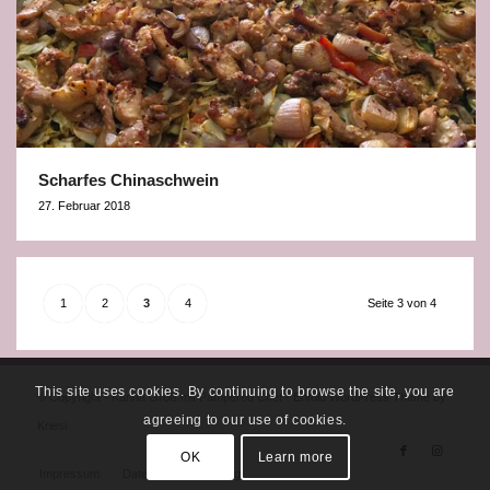
Scharfes Chinaschwein
27. Februar 2018
1
2
3
4
Seite 3 von 4
This site uses cookies. By continuing to browse the site, you are
© Copyright - Karina Groß mit Pampered Chef -
Enfold WordPress Theme by
agreeing to our use of cookies.
Kriesi
OK
Learn more
Impressum
Datenschutzerklärung