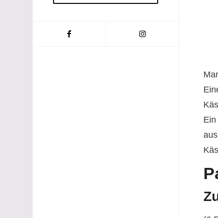
Man
Ein
Käs
Ein
aus
Käse
P
Zu