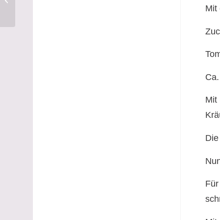
Crust
Mit
Zuc
Tom
Ca.
Mit
Krä
Die
Nun
Für
sch