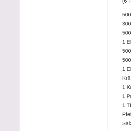
(6 
500 
300
500
1 E
500
500
1 E
Krä
1 K
1 P
1 T
Pfe
Sal