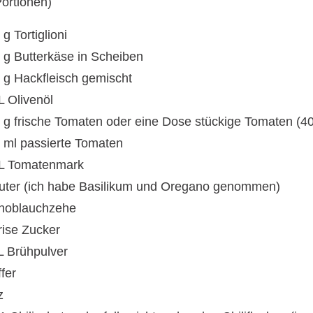
Portionen)
g Tortiglioni
 g Butterkäse in Scheiben
 g Hackfleisch gemischt
L Olivenöl
 g frische Tomaten oder eine Dose stückige Tomaten (40
 ml passierte Tomaten
L Tomatenmark
uter (ich habe Basilikum und Oregano genommen)
noblauchzehe
rise Zucker
L Brühpulver
ffer
z