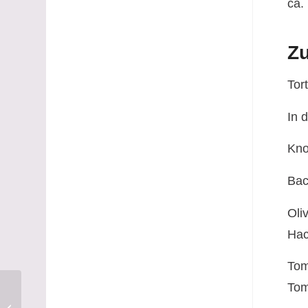
ca.
Zu
Tor
In 
Kno
Bac
Oli
Hac
To
Tom
Salami Pizza Cheesie