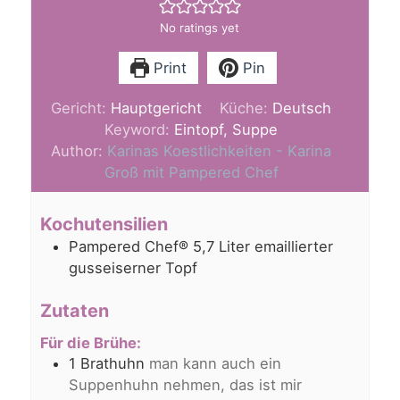
No ratings yet
Print
Pin
Gericht:
Hauptgericht
Küche:
Deutsch
Keyword:
Eintopf, Suppe
Author:
Karinas Koestlichkeiten - Karina
Groß mit Pampered Chef
Kochutensilien
Pampered Chef® 5,7 Liter emaillierter
gusseiserner Topf
Zutaten
Für die Brühe:
1
Brathuhn
man kann auch ein
Suppenhuhn nehmen, das ist mir