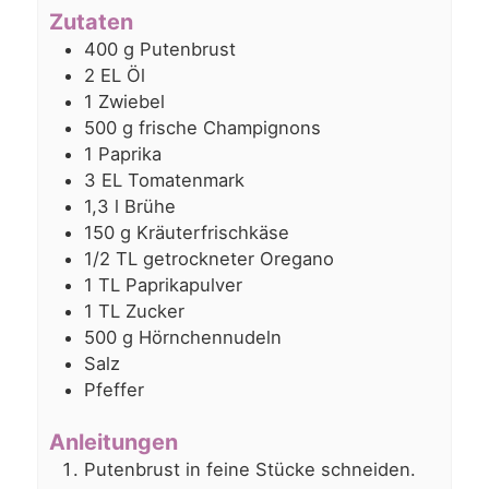
Zutaten
400
g
Putenbrust
2
EL
Öl
1
Zwiebel
500
g
frische Champignons
1
Paprika
3
EL
Tomatenmark
1,3
l
Brühe
150
g
Kräuterfrischkäse
1/2
TL
getrockneter Oregano
1
TL
Paprikapulver
1
TL
Zucker
500
g
Hörnchennudeln
Salz
Pfeffer
Anleitungen
Putenbrust in feine Stücke schneiden.