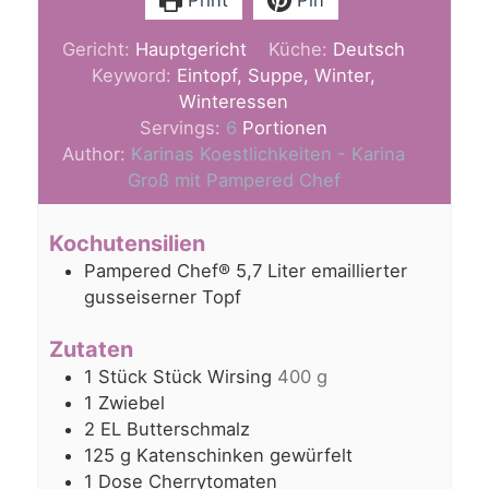
Print
Pin
Gericht:
Hauptgericht
Küche:
Deutsch
Keyword:
Eintopf, Suppe, Winter,
Winteressen
Servings:
6
Portionen
Author:
Karinas Koestlichkeiten - Karina
Groß mit Pampered Chef
Kochutensilien
Pampered Chef® 5,7 Liter emaillierter
gusseiserner Topf
Zutaten
1
Stück
Stück Wirsing
400 g
1
Zwiebel
2
EL
Butterschmalz
125
g
Katenschinken gewürfelt
1
Dose Cherrytomaten