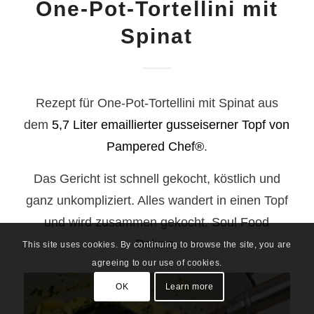
One-Pot-Tortellini mit
Spinat
Rezept für One-Pot-Tortellini mit Spinat aus
dem
5,7 Liter emaillierter gusseiserner Topf von
Pampered Chef®
.
Das Gericht ist schnell gekocht, köstlich und
ganz unkompliziert. Alles wandert in einen Topf
und wird zusammen gekocht. Soul Food
Deluxe.
This site uses cookies. By continuing to browse the site, you are
agreeing to our use of cookies.
OK
Learn more