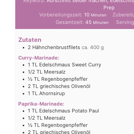
Keyword:
Aufschnitt selber machen, Edelschm
Prep
Minuten
Vorbereitungszeit:
10
Zubereit
Minuten
Minuten
Gesamtzeit:
45
Servin
Minuten
Zutaten
2
Hähnchenbrustfilets
ca. 400 g
Curry-Marinade:
1
TL
Edelschmaus Sweet Curry
1/2
TL
Meersalz
½
TL
Regenbogenpfeffer
2
TL
griechisches Olivenöl
1
TL
Ahornsirup
Paprika-Marinade:
1
TL
Edelschmaus Potato Paul
1/2
TL
Meersalz
½
TL
Regenbogenpfeffer
2
TL
griechisches Olivenöl