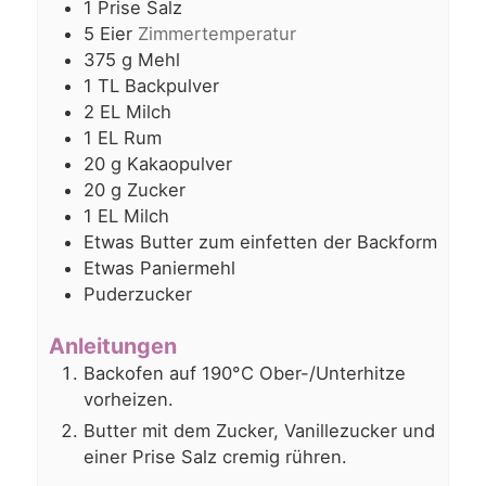
1
Prise Salz
5
Eier
Zimmertemperatur
375
g
Mehl
1
TL
Backpulver
2
EL
Milch
1
EL
Rum
20
g
Kakaopulver
20
g
Zucker
1
EL
Milch
Etwas Butter zum einfetten der Backform
Etwas Paniermehl
Puderzucker
Anleitungen
Backofen auf 190°C Ober-/Unterhitze
vorheizen.
Butter mit dem Zucker, Vanillezucker und
einer Prise Salz cremig rühren.