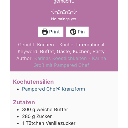
gemacht.
No ratings yet
Print
Pin
Gericht:
Kuchen
Küche:
International
Keyword:
Buffet, Gäste, Kuchen, Party
Author:
Karinas Koestlichkeiten - Karina
Groß mit Pampered Chef
Kochutensilien
Pampered Chef® Kranzform
Zutaten
300
g
weiche Butter
280
g
Zucker
1
Tütchen Vanillezucker