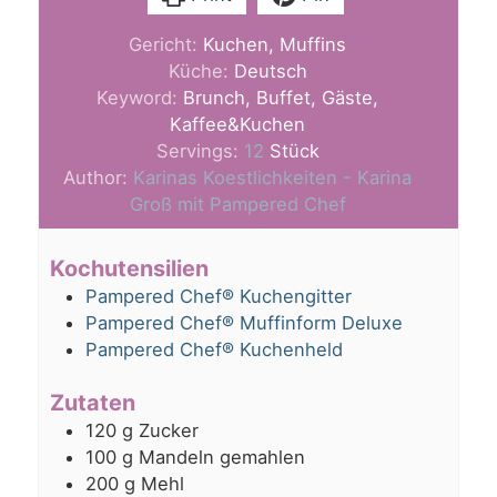
Gericht:
Kuchen, Muffins
Küche:
Deutsch
Keyword:
Brunch, Buffet, Gäste,
Kaffee&Kuchen
Servings:
12
Stück
Author:
Karinas Koestlichkeiten - Karina
Groß mit Pampered Chef
Kochutensilien
Pampered Chef® Kuchengitter
Pampered Chef® Muffinform Deluxe
Pampered Chef® Kuchenheld
Zutaten
120
g
Zucker
100
g
Mandeln gemahlen
200
g
Mehl