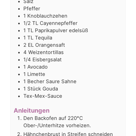
Salz
Pfeffer
1
Knoblauchzehen
1/2
TL Cayennepfeffer
1
TL Paprikapulver edelsüß
1
TL Tequila
2
EL Orangensaft
4
Weizentortillas
1/4
Eisbergsalat
1
Avocado
1
Limette
1
Becher Saure Sahne
1
Stück Gouda
Tex-Mex-Sauce
Anleitungen
Den Backofen auf 220°C
Ober-/Unterhitze vorheizen.
Hähnchenbrust in Streifen schneiden