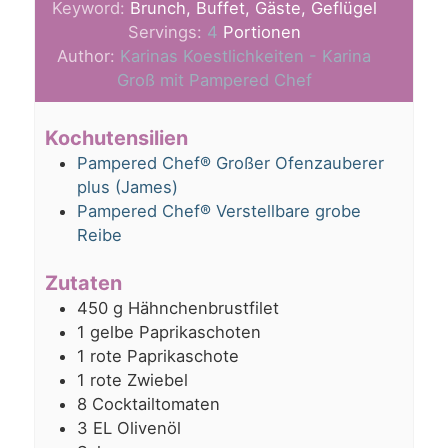
Keyword:
Brunch, Buffet, Gäste, Geflügel
Servings:
4
Portionen
Author:
Karinas Koestlichkeiten - Karina
Groß mit Pampered Chef
Kochutensilien
Pampered Chef® Großer Ofenzauberer
plus (James)
Pampered Chef® Verstellbare grobe
Reibe
Zutaten
450
g
Hähnchenbrustfilet
1
gelbe Paprikaschoten
1
rote Paprikaschote
1
rote Zwiebel
8
Cocktailtomaten
3
EL Olivenöl