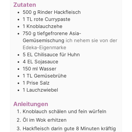
Zutaten
500
g
Rinder Hackfleisch
1
TL
rote Currypaste
1
Knoblauchzehe
750
g
tiefgefrorene Asia-
Gemüsemischung
ich nehem sie von der
Edeka-Eigenmarke
5
EL
Chilisauce für Huhn
4
EL
Sojasauce
150
ml
Wasser
1
TL
Gemüsebrühe
1
Prise
Salz
1
Lauchzwiebel
Anleitungen
Knoblauch schälen und fein würfeln
Öl im Wok erhitzen
Hackfleisch darin gute 8 Minuten kräftig