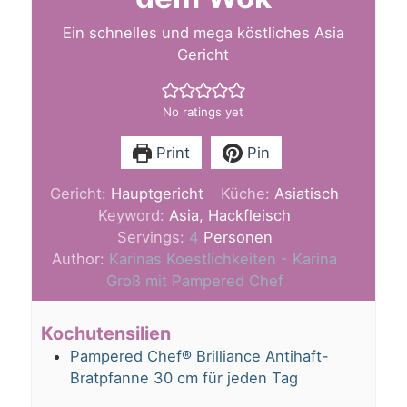
Ein schnelles und mega köstliches Asia
Gericht
No ratings yet
Print
Pin
Gericht:
Hauptgericht
Küche:
Asiatisch
Keyword:
Asia, Hackfleisch
Servings:
4
Personen
Author:
Karinas Koestlichkeiten - Karina
Groß mit Pampered Chef
Kochutensilien
Pampered Chef® Brilliance Antihaft-
Bratpfanne 30 cm für jeden Tag