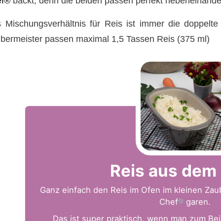
ef®
backt, denn die beiden passen perfekt nebeneinande
 Mischungsverhältnis für Reis ist immer die doppelt
bermeister passen maximal 1,5 Tassen Reis (375 ml)
Reis aus dem
Ganz einfach den Reis im Ofen im kleinen Zau
Chef
®
garen.
Das ist super praktisch, wenn man zum Bei