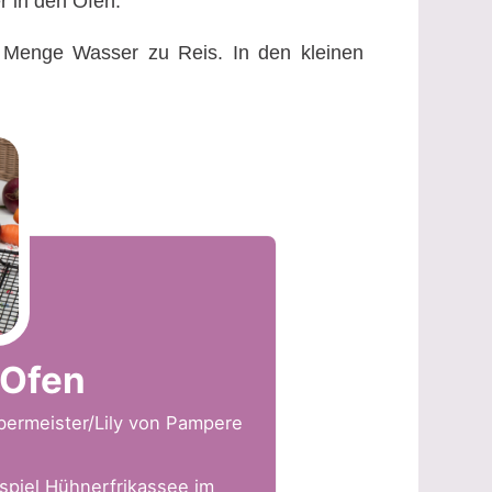
r in den Ofen.
e Menge Wasser zu Reis. In den kleinen
 Ofen
bermeister/Lily von Pampere
spiel Hühnerfrikassee im