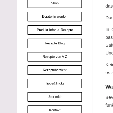
Shop
das
Berater|in werden
Das
In 
Produkt Infos & Rezepte
pas
Rezepte Blog
Saf
Und
Rezepte von A-Z
Kei
Rezeptübersicht
es 
Tipps&Tricks
Wa
Bev
Über mich
funk
Kontakt