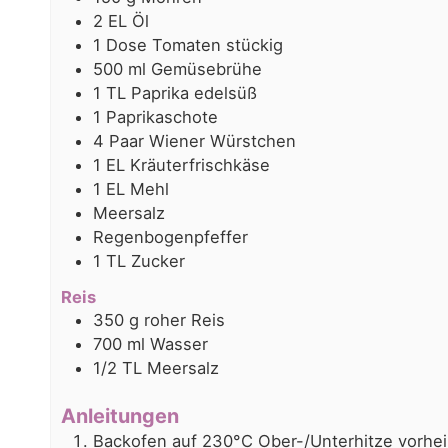
2
EL
Öl
1
Dose
Tomaten stückig
500
ml
Gemüsebrühe
1
TL
Paprika edelsüß
1
Paprikaschote
4
Paar
Wiener Würstchen
1
EL
Kräuterfrischkäse
1
EL
Mehl
Meersalz
Regenbogenpfeffer
1
TL
Zucker
Reis
350
g
roher Reis
700
ml
Wasser
1/2
TL
Meersalz
Anleitungen
Backofen auf 230°C Ober-/Unterhitze vorhei