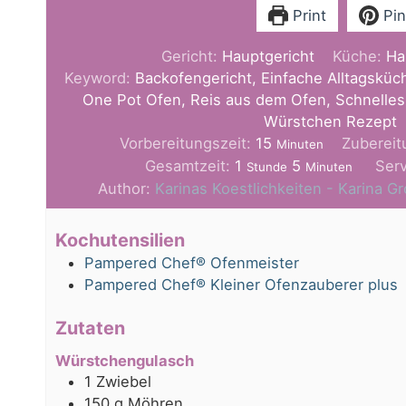
Print
Pin
Gericht:
Hauptgericht
Küche:
Ha
Keyword:
Backofengericht, Einfache Alltagsküch
One Pot Ofen, Reis aus dem Ofen, Schnelles 
Würstchen Rezept
Minuten
Vorbereitungszeit:
15
Zubereit
Minuten
Stunde
Minuten
Gesamtzeit:
1
5
Ser
Stunde
Minuten
Author:
Karinas Koestlichkeiten - Karina 
Kochutensilien
Pampered Chef® Ofenmeister
Pampered Chef® Kleiner Ofenzauberer plus
Zutaten
Würstchengulasch
1
Zwiebel
150
g
Möhren