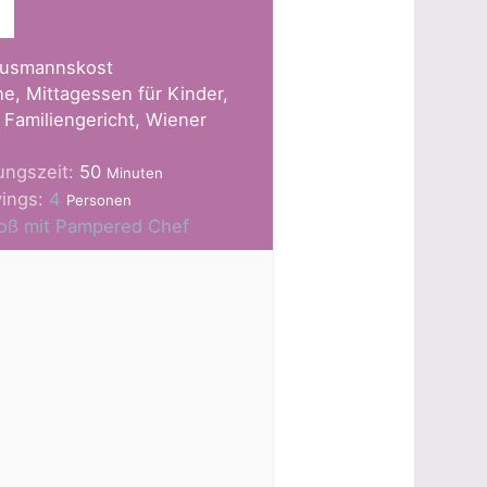
usmannskost
e, Mittagessen für Kinder,
Familiengericht, Wiener
Minuten
ungszeit:
50
Minuten
vings:
4
Personen
Groß mit Pampered Chef