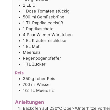
2
EL
Öl
1
Dose
Tomaten stückig
500
ml
Gemüsebrühe
1
TL
Paprika edelsüß
1
Paprikaschote
4
Paar
Wiener Würstchen
1
EL
Kräuterfrischkäse
1
EL
Mehl
Meersalz
Regenbogenpfeffer
1
TL
Zucker
Reis
350
g
roher Reis
700
ml
Wasser
1/2
TL
Meersalz
Anleitungen
Backofen auf 230°C Ober-/Unterhitze vorhei