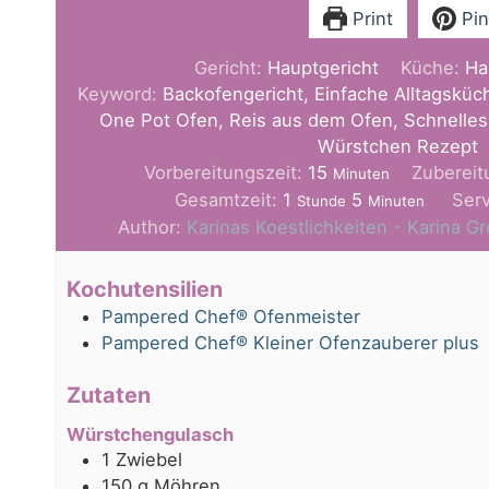
Print
Pin
Gericht:
Hauptgericht
Küche:
Ha
Keyword:
Backofengericht, Einfache Alltagsküch
One Pot Ofen, Reis aus dem Ofen, Schnelles 
Würstchen Rezept
Minuten
Vorbereitungszeit:
15
Zubereit
Minuten
Stunde
Minuten
Gesamtzeit:
1
5
Ser
Stunde
Minuten
Author:
Karinas Koestlichkeiten - Karina 
Kochutensilien
Pampered Chef® Ofenmeister
Pampered Chef® Kleiner Ofenzauberer plus
Zutaten
Würstchengulasch
1
Zwiebel
150
g
Möhren