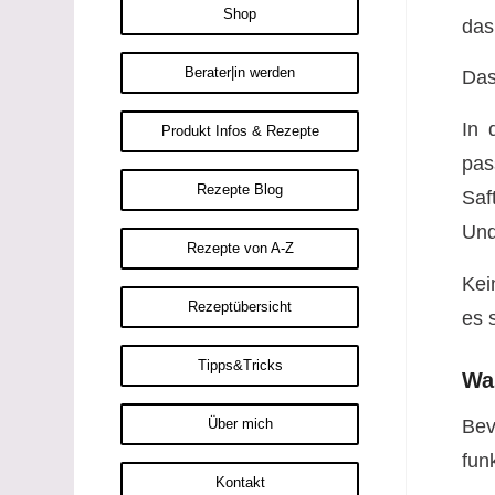
Shop
das
Berater|in werden
Das
In 
Produkt Infos & Rezepte
pas
Rezepte Blog
Saf
Und
Rezepte von A-Z
Kei
Rezeptübersicht
es 
Tipps&Tricks
Wa
Bev
Über mich
funk
Kontakt