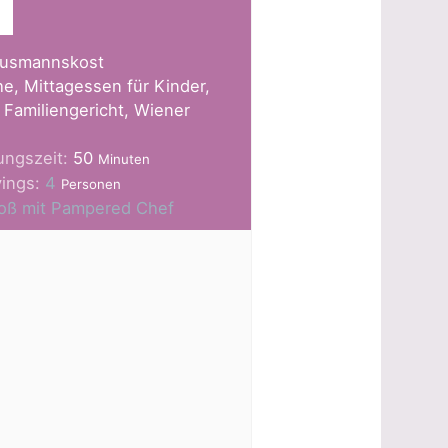
usmannskost
e, Mittagessen für Kinder,
Familiengericht, Wiener
Minuten
ungszeit:
50
Minuten
vings:
4
Personen
Groß mit Pampered Chef