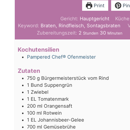
Print
Pin
Gericht:
Hauptgericht
Küche
Keyword:
Braten, Rindfleisch, Sontagsbraten
Stunden
Minuten
Zubereitungszeit:
2
30
Stunden
Minuten
Kochutensilien
Pampered Chef® Ofenmeister
Zutaten
750
g
Bürgermeisterstück vom Rind
1
Bund
Suppengrün
1
Zwiebel
1
EL Tomatenmark
200
ml
Orangensaft
100
ml
Rotwein
1
EL
Johannisbeer-Gelee
700
ml
Gemüsebrühe