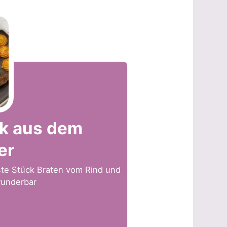
k aus dem
er
ste Stück Braten vom Rind und
wunderbar