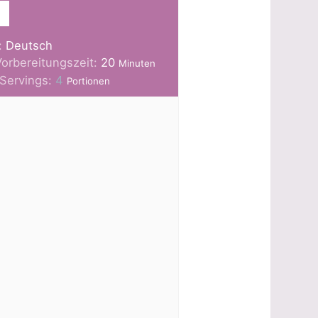
:
Deutsch
Minuten
Vorbereitungszeit:
20
Minuten
Servings:
4
Portionen