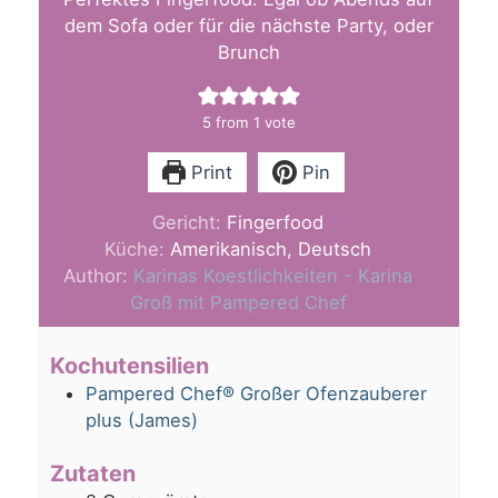
dem Sofa oder für die nächste Party, oder
Brunch
5
from 1 vote
Print
Pin
Gericht:
Fingerfood
Küche:
Amerikanisch, Deutsch
Author:
Karinas Koestlichkeiten - Karina
Groß mit Pampered Chef
Kochutensilien
Pampered Chef® Großer Ofenzauberer
plus (James)
Zutaten