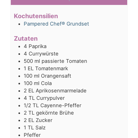
Kochutensilien
Pampered Chef® Grundset
Zutaten
4
Paprika
4
Currywürste
500
ml
passierte Tomaten
1
EL
Tomatenmark
100
ml
Orangensaft
100
ml
Cola
2
EL
Aprikosenmarmelade
4
TL
Currypulver
1/2
TL
Cayenne-Pfeffer
2
TL
gekörnte Brühe
2
EL
Zucker
1
TL
Salz
Pfeffer