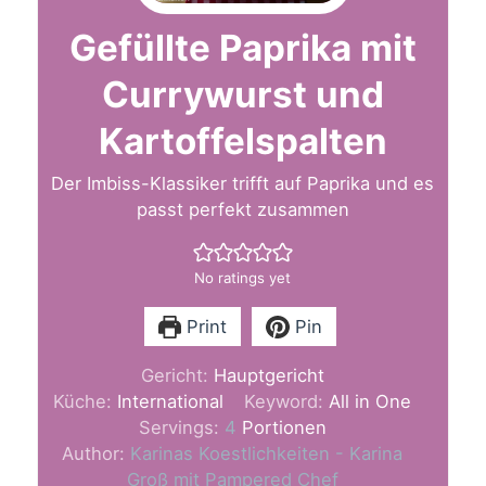
Gefüllte Paprika mit
Currywurst und
Kartoffelspalten
Der Imbiss-Klassiker trifft auf Paprika und es
passt perfekt zusammen
No ratings yet
Print
Pin
Gericht:
Hauptgericht
Küche:
International
Keyword:
All in One
Servings:
4
Portionen
Author:
Karinas Koestlichkeiten - Karina
Groß mit Pampered Chef