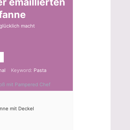
r emaillierten
fanne
 glücklich macht
nal
Keyword:
Pasta
Groß mit Pampered Chef
nne mit Deckel