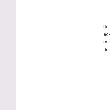
Heu
lec
Dec
ide