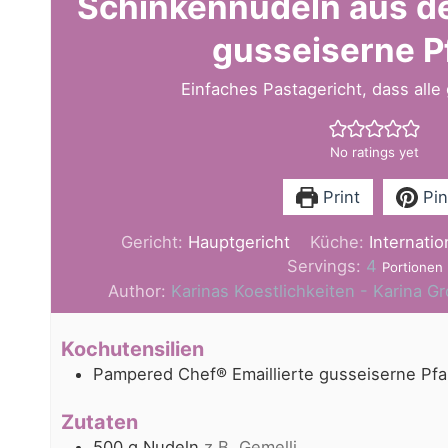
Schinkennudeln aus de
gusseiserne P
Einfaches Pastagericht, dass alle
No ratings yet
Print
Pin
Gericht:
Hauptgericht
Küche:
Internatio
Servings:
4
Portionen
Author:
Karinas Koestlichkeiten - Karina 
Kochutensilien
Pampered Chef® Emaillierte gusseiserne Pfa
Zutaten
500
g
Nudeln
z.B. Gemelli