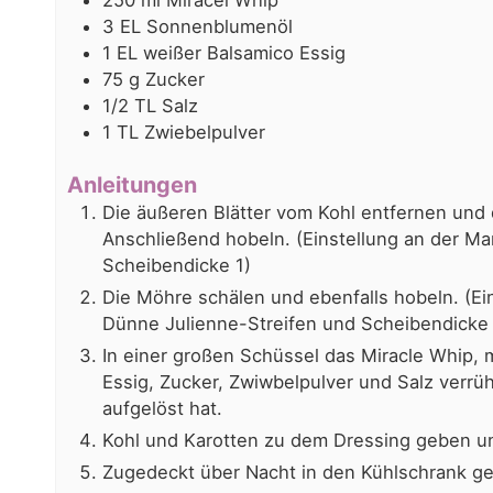
250
ml
Miracel Whip
3
EL Sonnenblumenöl
1
EL weißer Balsamico Essig
75
g
Zucker
1/2
TL Salz
1
TL Zwiebelpulver
Anleitungen
Die äußeren Blätter vom Kohl entfernen und
Anschließend hobeln. (Einstellung an der M
Scheibendicke 1)
Die Möhre schälen und ebenfalls hobeln. (Ei
Dünne Julienne-Streifen und Scheibendicke 
In einer großen Schüssel das Miracle Whip,
Essig, Zucker, Zwiwbelpulver und Salz verrüh
aufgelöst hat.
Kohl und Karotten zu dem Dressing geben un
Zugedeckt über Nacht in den Kühlschrank ge