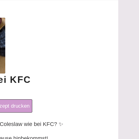
ei KFC
ept drucken
 Coleslaw wie bei KFC?
✨
u Hause hinbekommst!