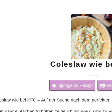
Coleslaw wie b
Springe zu Rezept
Rez
eslaw wie bei KFC – Auf der Suche nach dem perfekten
ein paar einfachen Schritten zeige ich dir, wie du ihn z