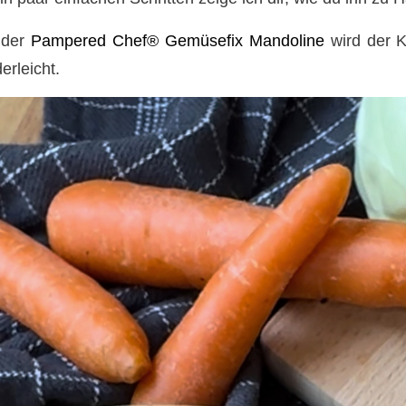
 der
Pampered Chef® Gemüsefix Mandoline
wird der K
erleicht.