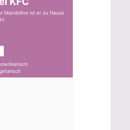
ei KFC
der Mandoline ist er zu Hause
ht
merikanisch
egetarisch