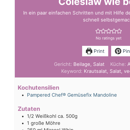
Coleslaw wie b
In ein paar einfachen Schritten und mit Hilfe 
schnell selbstgemac
No ratings yet
Print
Pin
Gericht:
Beilage, Salat
Küche:
A
Keyword:
Krautsalat, Salat, v
Kochutensilien
Pampered Chef® Gemüsefix Mandoline
Zutaten
1/2
Weißkohl ca. 500g
1
große Möhre